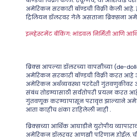
बॉण्डची विक्री केली. एकूणच, या आशियाई देश
अमेरिकन सरकारी बॉण्डची विक्री केली आहे.
ट्रिलियन डॉलरवर गेले असताना ब्रिक्सना अमे
इन्व्हेस्टमेंट बँकिंग: भांडवल निर्मिती आणि आ
ब्रिक्स आपल्या डॉलरच्या वापसीच्या (de-dol
अमेरिकन सरकारी बॉण्डची विक्री करत आहे आ
अमेरिकन अर्थव्यवस्था परदेशी गुंतवणुकीवर अव
संबंध तोडण्यासाठी सर्वतोपरी प्रयत्न करत आ
गुंतवणूक करण्यापासून परावृत्त झाल्याने अ
आता काहीच शंका राहिलेली नाही .
ब्रिक्सच्या आर्थिक आघाडीने युरोपीय व्यापारा
अमेरिकन डॉलरवर आणखी परिणाम होईल. चीनन