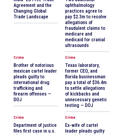
Agreement and the
ophthalmology
Changing Global
practices agree to
Trade Landscape
pay $2.3m to resolve
allegations of
fraudulent claims to
medicare and
medicaid for cranial
ultrasounds
Crime
Crime
Brother of notorious
Texas laboratory,
mexican cartel leader
former CEO, and
pleads guilty to
florida businessman
international drug
pay a total of $36.4m
trafficking and
to settle allegations
firearm offenses —
of kickbacks and
DOJ
unnecessary genetic
testing — DOJ
Crime
Crime
Department of justice
Ex-wife of cartel
files first case in u.s.
leader pleads guilty