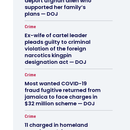
deport afghan alien who
supported her family’s
plans — DOJ
Crime
Ex-wife of cartel leader
pleads guilty to criminal
violation of the foreign
narcotics kingpin
designation act — DOJ
Crime
Most wanted COVID-19
fraud fugitive returned from
jamaica to face charges in
$32 million scheme — DOJ
Crime
11 charged in homeland