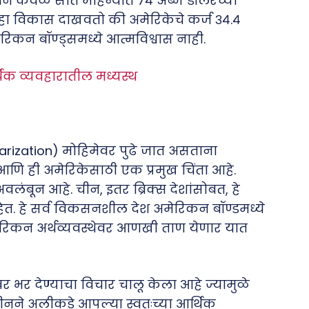
ाने केवळ सात महिन्यांत ७४ अब्ज डॉलरच्या
 हा विकास दाखवतो की अमेरिकेचे कर्ज ३४.४
रिकन बॉण्ड्समध्ये आत्मविश्वास नाही.
र्थिक व्यवहारातील मध्यस्थ
larization) मोहिमेवर पुढे जात असताना
णि ही अमेरिकेसाठी एक प्रमुख चिंता आहे.
लंबून आहे. चीन, इतर ब्रिक्स देशांसोबत, हे
हेत. हे सर्व विकसनशील देश अमेरिकन बॉण्डमध्ये
मेरिकन अर्थव्यवस्थेवर आणखी ताण येणार यात
वर भर देण्याचा विचार चालू केला आहे ज्यामुळे
े अलीकडे आपल्या स्वतःच्या आर्थिक