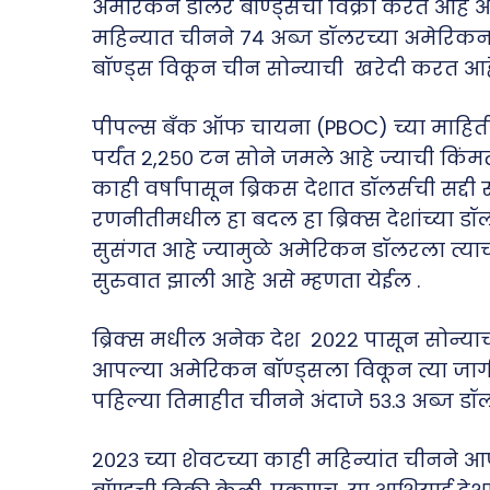
अमेरिकन डॉलर बॉण्ड्सची विक्री करत आहे 
महिन्यात चीनने ७४ अब्ज डॉलरच्या अमेरिकन 
बॉण्ड्स विकून चीन सोन्याची खरेदी करत आह
पीपल्स बँक ऑफ चायना (PBOC) च्या माहितीन
पर्यंत २,२५० टन सोने जमले आहे ज्याची किं
काही वर्षांपासून ब्रिकस देशात डॉलर्सची सद्
रणनीतीमधील हा बदल हा ब्रिक्स देशांच्या डॉल
सुसंगत आहे ज्यामुळे अमेरिकन डॉलरला त्याच्
सुरुवात झाली आहे असे म्हणता येईल .
ब्रिक्स मधील अनेक देश २०२२ पासून सोन्याची
आपल्या अमेरिकन बॉण्ड्सला विकून त्या जागी
पहिल्या तिमाहीत चीनने अंदाजे ५३.३ अब्ज डॉ
२०२३ च्या शेवटच्या काही महिन्यांत चीनने