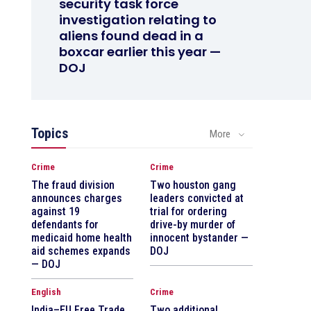
security task force
investigation relating to
aliens found dead in a
boxcar earlier this year —
DOJ
Topics
More
Crime
Crime
The fraud division
Two houston gang
announces charges
leaders convicted at
against 19
trial for ordering
defendants for
drive-by murder of
medicaid home health
innocent bystander —
aid schemes expands
DOJ
— DOJ
English
Crime
India–EU Free Trade
Two additional