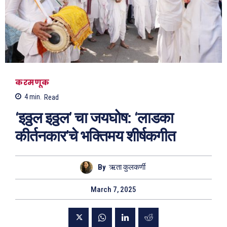
करमणूक
4
min.
Read
‘इठ्ठल इठ्ठल’ चा जयघोष: ‘लाडका
कीर्तनकार’चे भक्तिमय शीर्षकगीत
By
ऋता कुलकर्णी
March 7, 2025