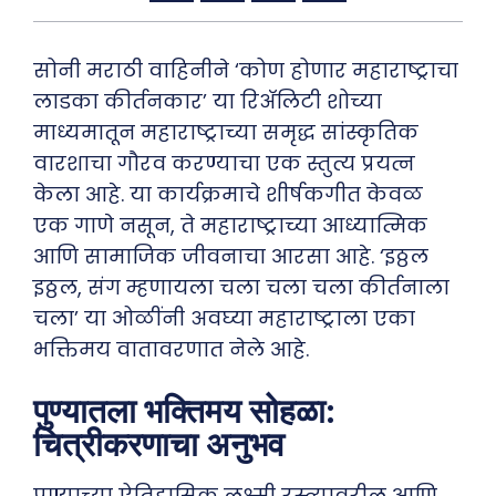
सोनी मराठी वाहिनीने ‘कोण होणार महाराष्ट्राचा
लाडका कीर्तनकार’ या रिअ‍ॅलिटी शोच्या
माध्यमातून महाराष्ट्राच्या समृद्ध सांस्कृतिक
वारशाचा गौरव करण्याचा एक स्तुत्य प्रयत्न
केला आहे. या कार्यक्रमाचे शीर्षकगीत केवळ
एक गाणे नसून, ते महाराष्ट्राच्या आध्यात्मिक
आणि सामाजिक जीवनाचा आरसा आहे. ‘इठ्ठल
इठ्ठल, संग म्हणायला चला चला चला कीर्तनाला
चला’ या ओळींनी अवघ्या महाराष्ट्राला एका
भक्तिमय वातावरणात नेले आहे.
पुण्यातला भक्तिमय सोहळा:
चित्रीकरणाचा अनुभव
पुण्याच्या ऐतिहासिक लक्ष्मी रस्त्यावरील आणि