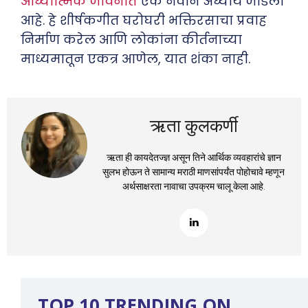
आध्यात्मिक जीवनात
एक नवीन अध्याय जोडला
आहे. हे शीर्षकगीत घरोघरी भक्तिरसाचा प्रवाह
निर्माण करेल आणि लोकांना कीर्तनाच्या
माध्यमातून एकत्र आणेल, यात शंका नाही.
ऋता कुलकर्णी
ऋता ही कायदेतज्ज्ञ असून तिने आर्थिक व्यवहारांचे ज्ञान
सुलभ होऊन ते सामान्य मराठी माणसांपर्यंत पोहोचावे म्हणून
अर्थसाक्षरता नावाचा उपक्रम चालू केला आहे.
TOP 10 TRENDING ON