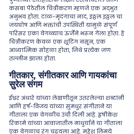
कसबा पेठेतील चित्रीकरण म्हणजे एक अद्भुत
अनुभव होता. टाळ-मृदंगाचा नाद, इठ्ठल इठ्ठल चा
जयघोष आणि भक्तांची उपस्थिती यामुळे संपूर्ण
परिसर एका वेगळ्याच ऊर्जेने भरून गेला होता. हे
चित्रीकरण केवळ एक शूटिंग नसून, एक
आध्यात्मिक सोहळा होता, जिथे प्रत्येक जण
तल्लीन झाला होता.
गीतकार, संगीतकार आणि गायकांचा
सुरेल संगम
ईश्वर अंधारे यांच्या लेखणीतून उतरलेल्या शब्दांनी
आणि हर्ष-विजय यांच्या सुमधुर संगीताने या
गीताला एक वेगळीच उंची दिली आहे. हृषीकेश
रिकामे यांच्या आवाजातील माधुर्याने या गीताला
एक वेगळाच रंग चढवला आहे. महेश लिमये