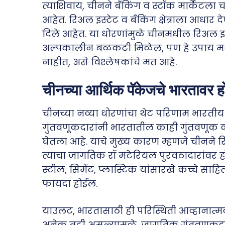
त्याशिवाय, चीनने बँकिंग व स्टॉक मार्केटला च
आहेत. रिअल इस्टेट व बँकिंग क्षेत्राला आधार द
दिले आहेत. या धोरणांमुळे चीनमधील रिअल इस्टेट
अल्पकालीन बळकटी मिळेल, पण हे उपाय मध्य
नाहीत, असे विश्लेषकांचे मत आहे.
चीनच्या आर्थिक पॅकेजचे भारतावर ह
चीनच्या नव्या धोरणांचा थेट परिणाम भारती
गुंतवणूकदारांनी भारतातील काही गुंतवणूक का
घेतला आहे. याचे मुख्य कारण म्हणजे चीनने
त्याचा जागतिक रॉ मटेरियल पुरवठादारांवर 
स्टील, सिमेंट, प्लास्टिक यांसारखे कच्चे साह
फायदा होईल.
याउलट, भारतासाठी ही परिस्थिती आव्हानात्म
अनेक त्रुटी असल्यामुळे, जागतिक गुंतवणूकदा