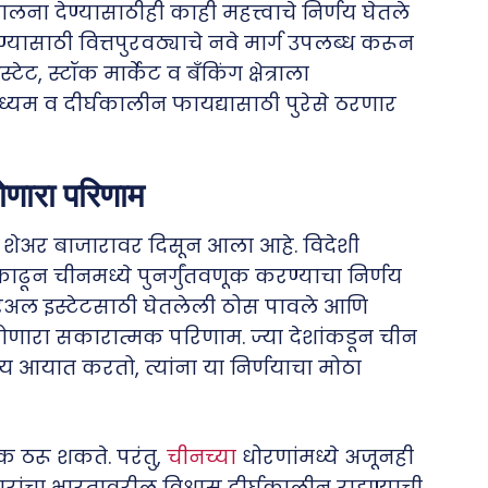
ालना देण्यासाठीही काही महत्त्वाचे निर्णय घेतले
ेण्यासाठी वित्तपुरवठ्याचे नवे मार्ग उपलब्ध करून
, स्टॉक मार्केट व बँकिंग क्षेत्राला
म व दीर्घकालीन फायद्यासाठी पुरेसे ठरणार
ोणारा परिणाम
य शेअर बाजारावर दिसून आला आहे. विदेशी
ढून चीनमध्ये पुनर्गुंतवणूक करण्याचा निर्णय
 रिअल इस्टेटसाठी घेतलेली ठोस पावले आणि
होणारा सकारात्मक परिणाम. ज्या देशांकडून चीन
ित्य आयात करतो, त्यांना या निर्णयाचा मोठा
क ठरू शकते. परंतु,
चीनच्या
धोरणांमध्ये अजूनही
रांचा भारतावरील विश्वास दीर्घकालीन राहण्याची