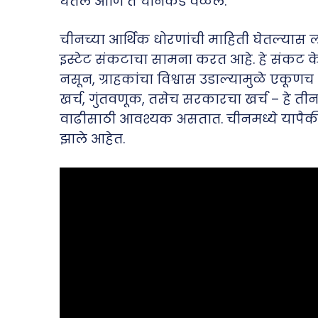
घेतले आणि ते चीनकडे वळले.
चीनच्या आर्थिक धोरणांची माहिती घेतल्यास लक
इस्टेट संकटाचा सामना करत आहे. हे संकट केव
नसून, ग्राहकांचा विश्वास उडाल्यामुळे एकूणच 
खर्च, गुंतवणूक, तसेच सरकारचा खर्च – हे तीन 
वाढीसाठी आवश्यक असतात. चीनमध्ये यापैकी 
झाले आहेत.