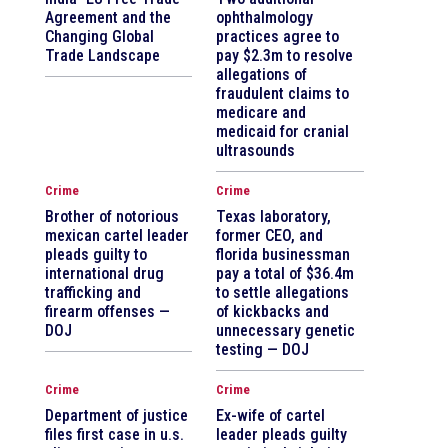
Agreement and the
ophthalmology
Changing Global
practices agree to
Trade Landscape
pay $2.3m to resolve
allegations of
fraudulent claims to
medicare and
medicaid for cranial
ultrasounds
Crime
Crime
Brother of notorious
Texas laboratory,
mexican cartel leader
former CEO, and
pleads guilty to
florida businessman
international drug
pay a total of $36.4m
trafficking and
to settle allegations
firearm offenses —
of kickbacks and
DOJ
unnecessary genetic
testing — DOJ
Crime
Crime
Department of justice
Ex-wife of cartel
files first case in u.s.
leader pleads guilty