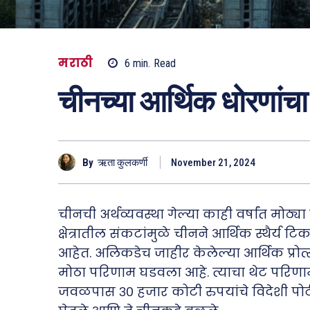
मराठी
6
min.
Read
चीनच्या आर्थिक धोरणां
By
ऋता कुलकर्णी
November 21, 2024
चीनची अर्थव्यवस्था गेल्या काही वर्षांत मोठ्
क्षेत्रातील संकटांमुळे चीनने आर्थिक स्थैर
आहेत. अलिकडेच जाहीर केलेल्या आर्थिक प्रोत
मोठा परिणाम घडवला आहे. त्याचा थेट परिणा
जवळपास ३० हजार कोटी रुपयांचे विदेशी पोर