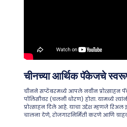
चीनच्या आर्थिक पॅकेजचे स्वरू
चीनने सप्टेंबरमध्ये आपले नवीन प्रोत्साहन प
पॉलिसीवर (चलनी धोरण) होता. यामध्ये त्यांन
प्रोत्साहन दिले आहे. याचा उद्देश म्हणजे रिअल
चालना देणे, रोजगारनिर्मिती करणे आणि ग्राहका