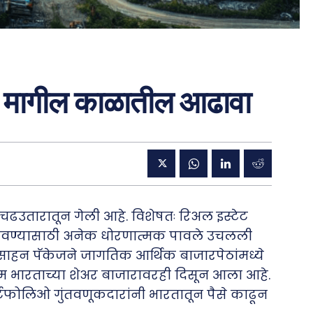
चा मागील काळातील आढावा
या चढउतारातून गेली आहे. विशेषतः रिअल इस्टेट
्य टिकवण्यासाठी अनेक धोरणात्मक पावले उचलली
्साहन पॅकेजने जागतिक आर्थिक बाजारपेठांमध्ये
म भारताच्या शेअर बाजारावरही दिसून आला आहे.
्टफोलिओ गुंतवणूकदारांनी भारतातून पैसे काढून