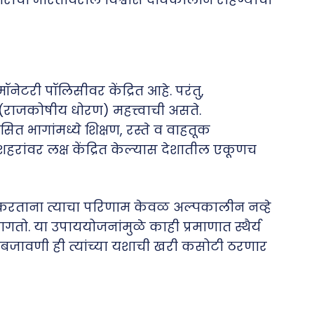
नेटरी पॉलिसीवर केंद्रित आहे. परंतु,
राजकोषीय धोरण) महत्त्वाची असते.
सित भागांमध्ये शिक्षण, रस्ते व वाहतूक
शहरांवर लक्ष केंद्रित केल्यास देशातील एकूणच
र करताना त्याचा परिणाम केवळ अल्पकालीन नव्हे
तो. या उपाययोजनांमुळे काही प्रमाणात स्थैर्य
ंमलबजावणी ही त्यांच्या यशाची खरी कसोटी ठरणार