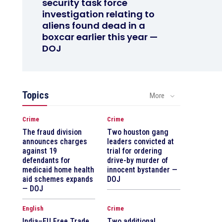
security task force
investigation relating to
aliens found dead in a
boxcar earlier this year —
DOJ
Topics
More
Crime
Crime
The fraud division
Two houston gang
announces charges
leaders convicted at
against 19
trial for ordering
defendants for
drive-by murder of
medicaid home health
innocent bystander —
aid schemes expands
DOJ
— DOJ
English
Crime
India–EU Free Trade
Two additional