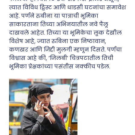
त्यात विविध ट्विस्ट आणि धाडसी घटनांचा समावेश
आहे. पर्णने रुबीना या पात्राची भूमिका
साकारताना तिच्या अभिनयातील नवे पैलू
दाखवले आहेत. तिच्या या भूमिकेचा लूक देखील
विशेष आहे, ज्यात रुबिना एक निष्ठावान,
कणखर आणि जिद्दी मुलगी म्हणून दिसते. पर्णचा
विश्वास आहे की, ‘जिलबी’ चित्रपटातील तिची
भूमिका प्रेक्षकांच्या पसंतीस नक्कीच पडेल.