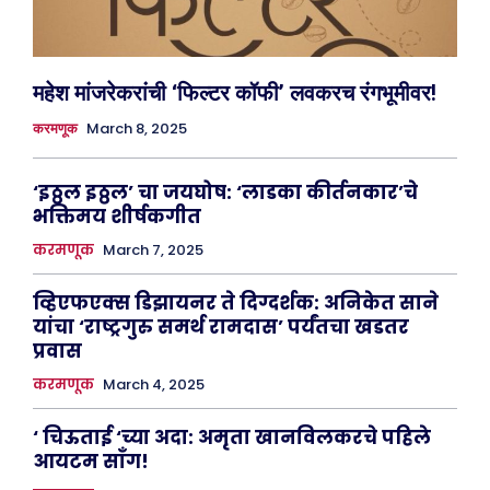
महेश मांजरेकरांची ‘फिल्टर कॉफी’ लवकरच रंगभूमीवर!
March 8, 2025
करमणूक
‘इठ्ठल इठ्ठल’ चा जयघोष: ‘लाडका कीर्तनकार’चे
भक्तिमय शीर्षकगीत
करमणूक
March 7, 2025
व्हिएफएक्स डिझायनर ते दिग्दर्शक: अनिकेत साने
यांचा ‘राष्ट्रगुरु समर्थ रामदास’ पर्यंतचा खडतर
प्रवास
करमणूक
March 4, 2025
‘ चिऊताई ‘च्या अदा: अमृता खानविलकरचे पहिले
आयटम साँग!