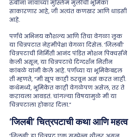
रुबीना नावाच्या मुस्लिम मुलीची भूमिका
साकारणार आहे, जी अत्यंत कणखर आणि धाडसी
आहे.
पर्णचे अभिनय कौशल्य आणि तिचा वेगळा लूक
या चित्रपटात नेहमीपेक्षा वेगळा दिसेल. ‘जिलबी’
चित्रपटाची निर्मिती आनंद पंडित मोशन पिक्चर्सने
केली असून, या चित्रपटाचे दिग्दर्शन नितीन
कांबळे यांनी केले आहे. पर्णच्या या भूमिकेबद्दल
ती म्हणते, “मी खूप काही ठरवून असं करत नाही.
कथेमध्ये, भूमिकेत काही वेगळेपण असेल, तर ते
करायला आवडतं. चांगल्या विषयामुळे मी या
चित्रपटाला होकार दिला.”
‘जिलबी’ चित्रपटाची कथा आणि महत्व
‘जिलबी’ हा चित्रपट एक सस्पेन्स थ्रीलर असून,