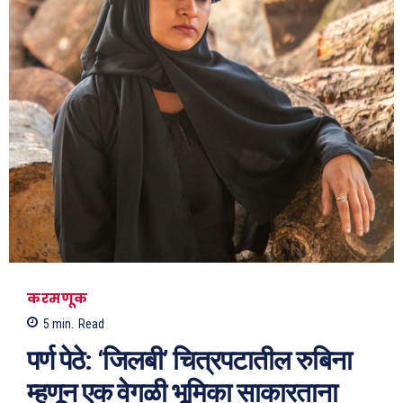
करमणूक
5
min.
Read
पर्ण पेठे: ‘जिलबी’ चित्रपटातील रुबिना
म्हणून एक वेगळी भूमिका साकारताना