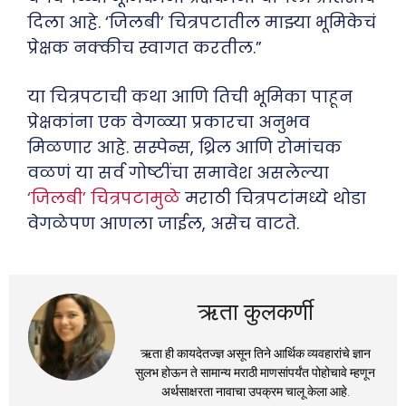
दिला आहे. ‘जिलबी’ चित्रपटातील माझ्या भूमिकेचं
प्रेक्षक नक्कीच स्वागत करतील.”
या चित्रपटाची कथा आणि तिची भूमिका पाहून
प्रेक्षकांना एक वेगळ्या प्रकारचा अनुभव
मिळणार आहे. सस्पेन्स, थ्रिल आणि रोमांचक
वळणं या सर्व गोष्टींचा समावेश असलेल्या
‘जिलबी’ चित्रपटामुळे
मराठी चित्रपटांमध्ये थोडा
वेगळेपण आणला जाईल, असेच वाटते.
ऋता कुलकर्णी
ऋता ही कायदेतज्ज्ञ असून तिने आर्थिक व्यवहारांचे ज्ञान
सुलभ होऊन ते सामान्य मराठी माणसांपर्यंत पोहोचावे म्हणून
अर्थसाक्षरता नावाचा उपक्रम चालू केला आहे.