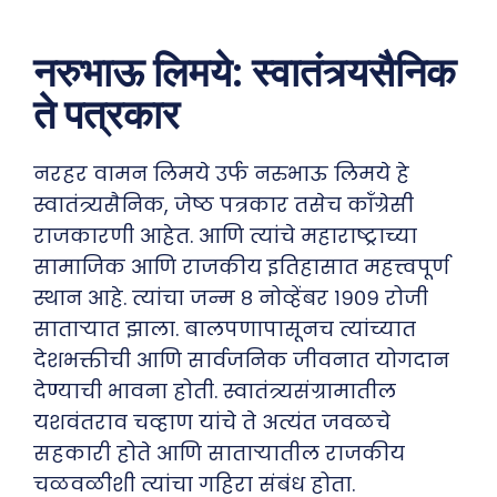
नरुभाऊ लिमये: स्वातंत्र्यसैनिक
ते पत्रकार
नरहर वामन लिमये उर्फ नरुभाऊ लिमये हे
स्वातंत्र्यसैनिक, जेष्ठ पत्रकार तसेच कॉंग्रेसी
राजकारणी आहेत. आणि त्यांचे महाराष्ट्राच्या
सामाजिक आणि राजकीय इतिहासात महत्त्वपूर्ण
स्थान आहे. त्यांचा जन्म ८ नोव्हेंबर १९०९ रोजी
साताऱ्यात झाला. बालपणापासूनच त्यांच्यात
देशभक्तीची आणि सार्वजनिक जीवनात योगदान
देण्याची भावना होती. स्वातंत्र्यसंग्रामातील
यशवंतराव चव्हाण यांचे ते अत्यंत जवळचे
सहकारी होते आणि साताऱ्यातील राजकीय
चळवळीशी त्यांचा गहिरा संबंध होता.