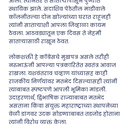
आली. त्यानंतर ते साताऱ्यापासून पुण्यात
स्थायिक झाले. सदाशिव पेठेतील माडीवाले
कॉलनीतल्या दोन खोल्यांच्या घरात राहूनही
त्यांनी साताऱ्याशी आपला जिव्हाळा कायम
ठेवला. आठवड्यातून एक दिवस ते नेहमी
साताऱ्यासाठी राखून ठेवत.
लोकशक्ती हे काँग्रेसचे मुखपत्र असले तरीही
नरुभाऊंनी आपल्या पत्रकारितेत स्वतंत्र आवाज
राखला. यशवंतराव चव्हाण यांच्यासह काही
राजकीय निर्णयांवर मतभेद दिसल्यासही त्यांनी
त्याबाबत स्पष्टपणे आपली भूमिका मांडली.
उदाहरणार्थ, द्विभाषिक राज्याबाबत मतभेद
असताना किंवा संयुक्त महाराष्ट्राच्या स्थापनेच्या
वेळी डांगवर उदक सोडण्याबाबत तडजोड होताना
त्यांनी विरोध व्यक्त केला.