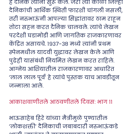
हे दैनिक त्यांनी सुरू केले. जरी त्या काळी जिल्हा
दैनिकांची आर्थिक स्थिती फारशी चांगली नसली,
तरी नरुभाऊंनी आपल्या सिद्धांतावर ठाम राहून
तोटा सहन करत दैनिक चालवले. त्यांचे लेखन
परदेशी घडामोडी आणि जागतिक राजकारणावर
केंद्रित असायचे. १९३७-३८ मध्ये त्यांनी प्रथम
स्पेनमधील यादवी युद्धावर लेखन केले आणि
पुढेही यासंबंधी नियमित लेखन करत राहिले.
आग्नेय आशियातील राजकारणावर आधारित
‘लाल लाल पूर्व’ हे त्यांचे पुस्तक याच आवडीतून
जन्माला आले.
आकाशवाणीतले आठवणीतले दिवस: भाग ११
भाऊसाहेब हिरे यांच्या मैत्रीमुळे पुण्यातील
‘लोकशक्ती’ दैनिकाची जबाबदारी नरुभाऊंकडे