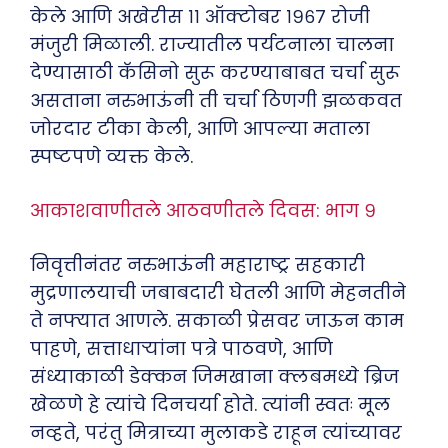
केले आणि अखेरीस ११ ऑक्टोबर १९६७ रोजी
मंजुरी मिळाली. राज्यातील पर्यटनाला चालना
देण्यासाठी कॅसिनो सुरू करण्याबाबत चर्चा सुरू
असताना नरुभाऊंनी ती चर्चा ठिणगी झळकवत
जोरदार टीका केली, आणि आपल्या मताला
स्पष्टपणे व्यक्त केले.
आकाशवाणीतले आठवणीतले दिवस: भाग ९
निवृत्तीनंतर नरुभाऊंनी महाराष्ट्र सहकारी
मुद्रणालयाची जबाबदारी घेतली आणि मेहनतीने
ते नफ्यात आणले. सकाळी प्रेसवर जाऊन काम
पाहणे, सत्ताधाऱ्यांना पत्रे पाठवणे, आणि
संध्याकाळी डेक्कन जिमखाना क्लबमध्ये ब्रिज
खेळणे हे त्यांचे दिनचर्या होते. त्यांनी स्वतः मूल
नव्हते, परंतु मित्राच्या मुलाकडे राहून त्यांच्यावर