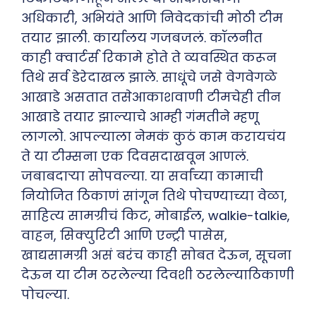
अधिकारी, अभियंते आणि निवेदकांची मोठी टीम
तयार झाली. कार्यालय गजबजलं. कॉलनीत
काही क्वार्टर्स रिकामे होते ते व्यवस्थित करून
तिथे सर्व डेरेदाखल झाले. साधूंचे जसे वेगवेगळे
आखाडे असतात तसेआकाशवाणी टीमचेही तीन
आखाडे तयार झाल्याचे आम्ही गंमतीने म्हणू
लागलो. आपल्याला नेमकं कुठं काम करायचंय
ते या टीम्सना एक दिवसदाखवून आणलं.
जबाबदाऱ्या सोपवल्या. या सर्वांच्या कामाची
नियोजित ठिकाणं सांगून तिथे पोचण्याच्या वेळा,
साहित्य सामग्रीचं किट, मोबाईल, walkie-talkie,
वाहन, सिक्युरिटी आणि एन्ट्री पासेस,
खाद्यसामग्री असं बरंच काही सोबत देऊन, सूचना
देऊन या टीम ठरलेल्या दिवशी ठरलेल्याठिकाणी
पोचल्या.