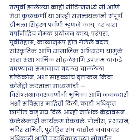
तत्पूर्वी झालेल्या काही मीटिंग्जमध्ये मी आणि
मेधा कुळकर्णी या आम्ही समन्वयकांनी संपूर्ण
टीमला सिंहस्थ पर्वणी म्हणजे काय, दर बारा
वर्षांनीहिचं नेमकं प्रयोजन काय, परंपरा,
पूर्वेतिहास, काळानुरूप होत गेलेले बदल,
सांस्कृतिक आणि सामाजिक अभिसरण यामुळे
आता अशा धार्मिक सोहळेआणि उपक्रम यांकडे
बघण्याचा समाजाचा बदलत चाललेला
दृष्टिकोन, अशा सोहळ्यांचं वृत्तांकन किंवा
कॉमेंट्री करताना माध्यमांची —
विशेषतःआकाशवाणीची भूमिका आणि जबाबदारी
अशी सविस्तर माहिती दिली. काही अधिकृत
छापील वाड्.मय दिलं. आम्ही नाशिक केंद्रावरून
केलेलेकाही कार्यक्रम ऐकवले. पोलीस, प्रशासन,
मंदिर समिती, पुरोहित संघ यांतील जबाबदार
अधिकारी आणि पदाधिकाऱ्यांच्या मोबाईल