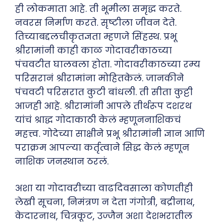
ही लोकमाता आहे. ती भूमीला समृद्ध करते.
नवरस निर्माण करते. सृष्टीला जीवन देते.
तिच्याबद्दलचीकृतज्ञता म्हणजे सिंहस्थ. प्रभू
श्रीरामांनी काही काळ गोदावरीकाठच्या
पंचवटीत घालवला होता. गोदावरीकाठच्या रम्य
परिसरानं श्रीरामांना मोहितकेलं. जानकीने
पंचवटी परिसरात कुटी बांधली. ती सीता कुट्टी
आजही आहे. श्रीरामांनी आपले तीर्थरूप दशरथ
यांचं श्राद्ध गोदाकाठी केलं म्हणूननाशिकचं
महत्त्व. गोदेच्या साक्षीने प्रभू श्रीरामांनी ज्ञान आणि
पराक्रम आपल्या कर्तृत्वाने सिद्ध केलं म्हणून
नाशिक जनस्थान ठरलं.
अशा या गोदावरीच्या वाढदिवसाला कोणतीही
लेखी सूचना, निमंत्रण न देता गंगोत्री, बद्रीनाथ,
केदारनाथ, चित्रकूट, उज्जैन अशा देशभरातील