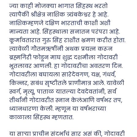
ज्या काही मोजक्या भागात सिंहस्थ भरतो
त्यापैकी श्रीक्षेत्र नाशिक त्र्यंबकेश्वर हे आहे.
नाशिकम्हणजे दक्षिण भारताची काशी अशी
मान्यता आहे. सिंहस्थाला सनातन परंपरा आहे.
कूर्मावतारात गुरु सिंह राशीत भ्रमण करीत होता.
त्यावेळी गौतमऋषींनी अथक प्रयत्न करून
ब्रह्मगिरी फोडून माघ शुद्ध दशमीला गोदावरी
भूतलावर आणली. हा गोदावरीचा अवतरण दिन.
गोदावरीला बघायला सारेदेवगण, यक्ष, गंधर्व,
किन्नर, सबंध सृष्टीतले प्राणीमात्र आले. यावेळी
स्वर्ग, मृत्यू, पाताळ यातल्या देवदेवतांनी, सर्व
तीर्थांनी गोदावरीत स्नान केलंआणि वर्षभर तप,
ध्यानधारणा केली. म्हणून या वर्षभराच्या
काळाला सिंहस्थ म्हणतात.
या साऱ्या प्राचीन संदर्भांचं सार असं की, गोदावरी