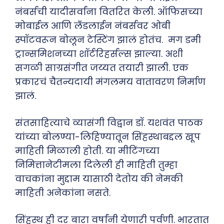
नंबर्सची यादीसर्वांना वितरित केली. ऑफिसच्या
मोबाईल आणि लँडलाईन नंबर्सवर ओबी
स्पॉटवरून बोलून टेस्टिंग झालं होतंच. मग डमी
ट्रान्समिशनच्या शॉर्टरिहर्सल्स झाल्या. अशी
सगळी साग्रसंगीत जय्यत तयारी झाली. एक
प्रकारचं चैतन्यदायी मंगलमय वातावरण निर्माण
झालं.
संतसाहित्याचे व्यासंगी विद्वान डॉ. यशवंत पाठक
यांच्या बोलण्या-लिहिण्यातून सिंहस्थाबद्दल खूप
माहिती मिळाली होती. या मीटिंगच्या
निमित्तानेटीमला दिलेली ही माहिती तुम्हा
वाचकांना मुद्दाम यासाठी देतोय की नेमकी
माहिती अनेकांना नसते.
सिंहस्थ ही दर बारा वर्षांनी येणारी पर्वणी. भारतात