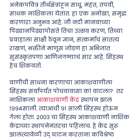
अनेकपवित्र तीर्थक्षेत्रांहून साधू, महंत, तपवी,
साधक नाशिकला येतात. हा एक अनोखा, समृद्ध
करणारा अनुभव आहे. जी नदी मानवाच्या
पिढ्यानपिढ्यापोसते तिचा उत्सव करणं, तिच्या
प्रवाहाला साक्षी ठेवून ज्ञान, सत्कर्माचं सातत्य
राखणं, भक्तीने माणूस जोडणं हा अभिजात
सुसंस्कृतपणा आणिजगण्याचं सार आहे. सिंहस्थ
हेच शिकवतो.
वाणीची साधना करणार्‍या आकाशवाणीला
सिंहस्थ सर्वांपर्यंत पोचवावासा कां वाटला? तर
नाशिकला
आकाशवाणी केंद्र
स्थापन झालं
१९९४साली. त्याआधी ९१ साली सिंहस्थ होऊन
गेला होता. २००३ चा सिंहस्थ आकाशवाणी नाशिक
केंद्राच्या स्थापनेनंतरचा पहिलाच. हे केंद्र सुरू
झालंत्यावेळी उद् घाटन करताना कविश्रेष्ठ