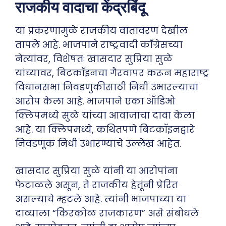
राजकीय वादाचा केंद्रबिंदू
या प्रकरणामुळे राजकीय वातावरण देखील
तापले आहे. भाजपाने राष्ट्रवादी काँग्रेसच्या
नेत्यांवर, विशेषतः खासदार सुप्रिया सुळे
यांच्यावर, बिटकॉइनचा गैरवापर करून महाराष्ट्र
विधानसभा निवडणुकीसाठी निधी उभारल्याचा
आरोप केला आहे. भाजपाने एका ऑडिओ
क्लिपमध्ये सुळे यांच्या आवाजाचा दावा केला
आहे. या क्लिपमध्ये, कथितपणे बिटकॉइनद्वारे
निवडणूक निधी उभारण्याचे उल्लेख आहेत.
खासदार सुप्रिया सुळे यांनी या आरोपांना
फेटाळले असून, ते राजकीय हेतूंनी प्रेरित
असल्याचे म्हटले आहे. त्यांनी भाजपाच्या या
दाव्याला “किरकोळ राजकारण” असे संबोधले