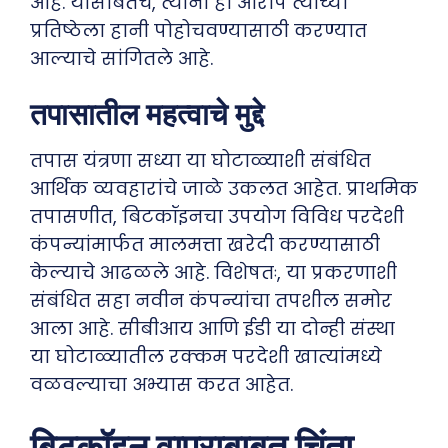
आहे. यासोबतच, त्यांनी हा आरोप त्यांच्या
प्रतिष्ठेला हानी पोहोचवण्यासाठी करण्यात
आल्याचे सांगितले आहे.
तपासातील महत्वाचे मुद्दे
तपास यंत्रणा सध्या या घोटाळ्याशी संबंधित
आर्थिक व्यवहारांचे जाळे उकलत आहेत. प्राथमिक
तपासणीत, बिटकॉइनचा उपयोग विविध परदेशी
कंपन्यांमार्फत मालमत्ता खरेदी करण्यासाठी
केल्याचे आढळले आहे. विशेषतः, या प्रकरणाशी
संबंधित सहा नवीन कंपन्यांचा तपशील समोर
आला आहे. सीबीआय आणि ईडी या दोन्ही संस्था
या घोटाळ्यातील रक्कम परदेशी खात्यांमध्ये
वळवल्याचा अभ्यास करत आहेत.