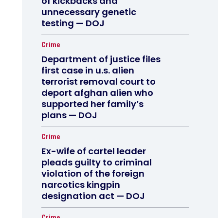
of kickbacks and
unnecessary genetic
testing — DOJ
Crime
Department of justice files
first case in u.s. alien
terrorist removal court to
deport afghan alien who
supported her family’s
plans — DOJ
Crime
Ex-wife of cartel leader
pleads guilty to criminal
violation of the foreign
narcotics kingpin
designation act — DOJ
Crime