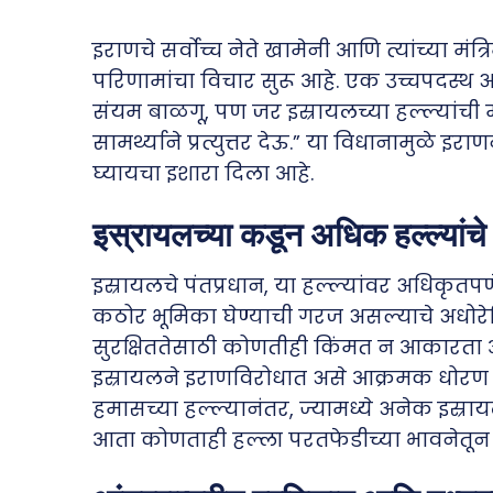
इराणचे सर्वोच्च नेते खामेनी आणि त्यांच्या मंत्
परिणामांचा विचार सुरू आहे. एक उच्चपदस्थ अ
संयम बाळगू, पण जर इस्रायलच्या हल्ल्यांची 
सामर्थ्याने प्रत्युत्तर देऊ.” या विधानामुळ
घ्यायचा इशारा दिला आहे.
इस्रायलच्या कडून अधिक हल्ल्यांचे
इस्रायलचे पंतप्रधान, या हल्ल्यांवर अधिकृतपणे 
कठोर भूमिका घेण्याची गरज असल्याचे अधोरेखि
सुरक्षिततेसाठी कोणतीही किंमत न आकारता आ
इस्रायलने इराणविरोधात असे आक्रमक धोरण घे
हमासच्या हल्ल्यानंतर, ज्यामध्ये अनेक इस्र
आता कोणताही हल्ला परतफेडीच्या भावनेतून स