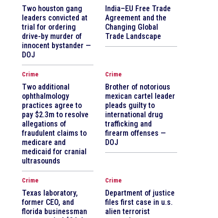
Two houston gang
India–EU Free Trade
leaders convicted at
Agreement and the
trial for ordering
Changing Global
drive-by murder of
Trade Landscape
innocent bystander —
DOJ
Crime
Crime
Two additional
Brother of notorious
ophthalmology
mexican cartel leader
practices agree to
pleads guilty to
pay $2.3m to resolve
international drug
allegations of
trafficking and
fraudulent claims to
firearm offenses —
medicare and
DOJ
medicaid for cranial
ultrasounds
Crime
Crime
Texas laboratory,
Department of justice
former CEO, and
files first case in u.s.
florida businessman
alien terrorist