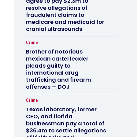
agree to pay $2.3m to
resolve allegations of
fraudulent claims to
medicare and medicaid for
cranial ultrasounds
Crime
Brother of notorious
mexican cartel leader
pleads guilty to
international drug
trafficking and firearm
offenses — DOJ
Crime
Texas laboratory, former
CEO, and florida
businessman pay a total of
$36.4m to settle allegations