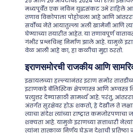
25 आणि 26 ऑक्टोबर 2024 च्या रात्री इस्रायल
मध्यपूर्वेत एक नविन युद्धसंकट उभे राहिले 
तणाव विकोपाला पोहोचला आहे आणि आंतरराष्ट्र
सर्वोच्च नेते आयातुल्ला अली खामेनी आणि त्य
घेण्याच्या तयारीत आहेत. या तणावपूर्ण वातावरण
गंभीर प्रश्नचिन्ह निर्माण झाले आहे. यामुळे इ
वेळ आली आहे का, हा कळीचा मुद्दा ठरतो.
इराणसमोरची राजकीय आणि सामरिक
इस्रायलच्या हल्ल्यानंतर इराण समोर तातडीच्य
इराणकडे बॅलिस्टिक क्षेपणास्त्र आणि अण्वस्त्र 
प्रत्युत्तर देण्यासाठी सामर्थ्य आहे. परंतु, आं
अंतर्गत सुरक्षेवर होऊ शकतो, हे देखील ते ल
त्याचा संदेश त्यांच्या राष्ट्रात कमजोरपणा
शक्यता आहे. यामुळे इराणच्या सत्ताधारी नेत
त्यांना तात्काळ निर्णय घेऊन देशाची प्रतिष्ठा