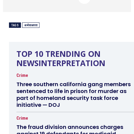
TAGS
अर्थसाक्षरता
TOP 10 TRENDING ON
NEWSINTERPRETATION
Crime
Three southern california gang members
sentenced to life in prison for murder as
part of homeland security task force
initiative — DOJ
Crime
The fraud division announces charges
against 19 defendants for medicaid