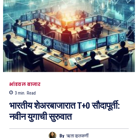
भांडवल बाजार
3
min.
Read
भारतीय शेअरबाजारात T+0 सौदापूर्ती:
नवीन युगाची सुरुवात
By
ऋता कुलकर्णी