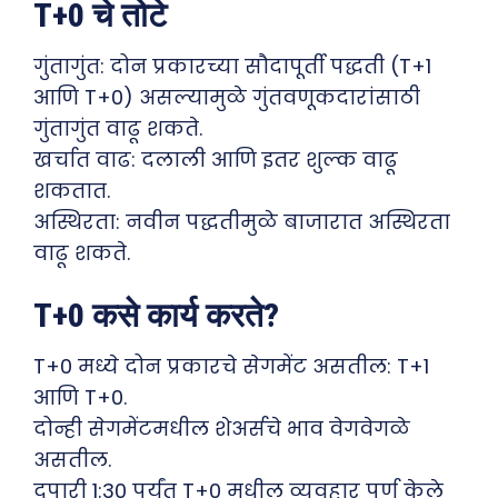
T+0 चे तोटे
गुंतागुंत: दोन प्रकारच्या सौदापूर्ती पद्धती (T+1
आणि T+0) असल्यामुळे गुंतवणूकदारांसाठी
गुंतागुंत वाढू शकते.
खर्चात वाढ: दलाली आणि इतर शुल्क वाढू
शकतात.
अस्थिरता: नवीन पद्धतीमुळे बाजारात अस्थिरता
वाढू शकते.
T+0 कसे कार्य करते?
T+0 मध्ये दोन प्रकारचे सेगमेंट असतील: T+1
आणि T+0.
दोन्ही सेगमेंटमधील शेअर्सचे भाव वेगवेगळे
असतील.
दुपारी 1:30 पर्यंत T+0 मधील व्यवहार पूर्ण केले