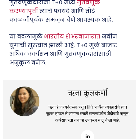
गुंतवणूकदारांनी T+0 मध्ये
गुंतवणूक
करण्यापूर्वी
त्याचे फायदे आणि तोटे
काळजीपूर्वक समजून घेणे आवश्यक आहे.
या बदलामुळे
भारतीय शेअरबाजारात
नवीन
युगाची सुरुवात झाली आहे. T+0 मुळे बाजार
अधिक कार्यक्षम आणि गुंतवणूकदारांसाठी
अनुकूल बनेल.
ऋता कुलकर्णी
ऋता ही कायदेतज्ज्ञ असून तिने आर्थिक व्यवहारांचे ज्ञान
सुलभ होऊन ते सामान्य मराठी माणसांपर्यंत पोहोचावे म्हणून
अर्थसाक्षरता नावाचा उपक्रम चालू केला आहे.