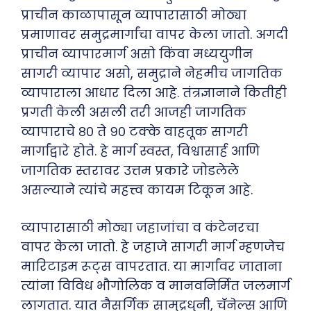
प्राचीन काळापासून व्यापारासाठी मोठ्या
प्रमाणावर समुद्रमार्गांचा वापर केला जातो. अगदी
प्राचीन व्यापारमार्ग असो किंवा मध्ययुगीन
सागरी व्यापार असो, समुद्राने नेहमीच जागतिक
व्यापाराला आधार दिला आहे. तंत्रज्ञानाने कितीही
प्रगती केली असली तरी आजही जागतिक
व्यापाराचे ८० ते ९० टक्के वाहतूक सागरी
मार्गांद्वारे होते. हे मार्ग स्वस्त, विश्वासार्ह आणि
जागतिक स्तरावर उत्तम प्रकारे जोडलेले
असल्याने त्यांचे महत्त्व कायम टिकून आहे.
व्यापारासाठी मोठ्या जहाजांचा व कंटेनरचा
वापर केला जातो. हे जहाजे सागरी मार्ग म्हणजेच
मारिटाइम रूट्स वापरतात. या मार्गांवर जाताना
त्यांना विविध भौगोलिक व मानवनिर्मित जलमार्ग
लागतात. यात नैसर्गिक सामुद्रधुनी, चॅनेल्स आणि