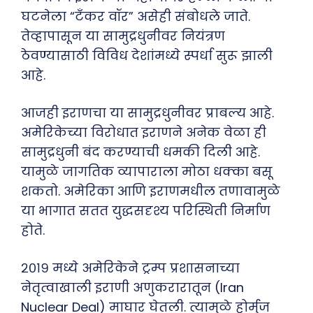
घटनेला “टँकर वॉर” असेही संबोधले जाते.
तेव्हापासून या सामुद्रधुनीवर नियंत्रण
ठेवण्यासाठी विविध देशांमध्ये स्पर्धा सुरू झाली
आहे.
आजही इराणचा या सामुद्रधुनीवर प्राबल्य आहे.
अमेरिकेच्या विरोधात इराणने अनेक वेळा ही
सामुद्रधुनी बंद करण्याची धमकी दिली आहे.
यामुळे जागतिक व्यापाराला मोठा धक्का बसू
शकतो. अमेरिका आणि इराणमधील तणावामुळे
या भागात सतत युद्धसदृश्य परिस्थिती निर्माण
होते.
२०१९ मध्ये अमेरिकेने ट्रम्प प्रशासनाच्या
नेतृत्वाखाली इराणी अणुकरारातून (Iran
Nuclear Deal) माघार घेतली. त्यामुळे होर्मुज