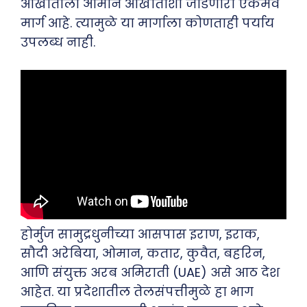
आखाताला ओमान आखाताशी जोडणारा एकमेव
मार्ग आहे. त्यामुळे या मार्गाला कोणताही पर्याय
उपलब्ध नाही.
होर्मुज सामुद्रधुनीच्या आसपास इराण, इराक,
सौदी अरेबिया, ओमान, कतार, कुवैत, बहरिन,
आणि संयुक्त अरब अमिराती (UAE) असे आठ देश
आहेत. या प्रदेशातील तेलसंपत्तीमुळे हा भाग