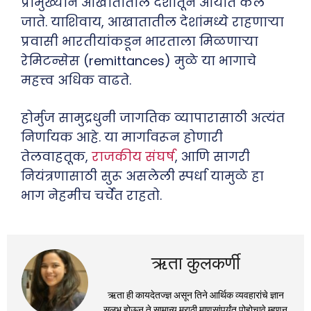
प्रामुख्याने आखातातील देशांतून आयात केले
जाते. याशिवाय, आखातातील देशांमध्ये राहणाऱ्या
प्रवासी भारतीयांकडून भारताला मिळणाऱ्या
रेमिटन्सेस (remittances) मुळे या भागाचे
महत्त्व अधिक वाढते.
होर्मुज सामुद्रधुनी जागतिक व्यापारासाठी अत्यंत
निर्णायक आहे. या मार्गावरून होणारी
तेलवाहतूक,
राजकीय संघर्ष
, आणि सागरी
नियंत्रणासाठी सुरू असलेली स्पर्धा यामुळे हा
भाग नेहमीच चर्चेत राहतो.
ऋता कुलकर्णी
ऋता ही कायदेतज्ज्ञ असून तिने आर्थिक व्यवहारांचे ज्ञान
सुलभ होऊन ते सामान्य मराठी माणसांपर्यंत पोहोचावे म्हणून