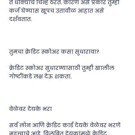
ते धोक्याचे चिन्ह ठरते. कारण असे प्रकार तुम्ही
कर्ज घेण्यास खूपच उतावीळ आहात असे
दर्शवतात.
तुमचा क्रेडिट स्कोअर कसा सुधारावा?
क्रेडिट स्कोअर सुधारण्यासाठी तुम्ही खालील
गोष्टींकडे लक्ष देऊ शकता.
वेळेवर देयके भरा
सर्व लोन आणि क्रेडिट कार्ड देयके वेळेवर भरणे
महत्त्वाचे आहे. विलंबित देयकांमुळे क्रेडिट