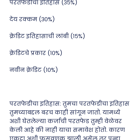
परतफेडीचा इतिहास (३५%)
देय रक्कम (३०%)
क्रेडिट इतिहासाची लांबी (१५%)
क्रेडिटचे प्रकार (१०%)
नवीन क्रेडिट (१०%)
परतफेडीचा इतिहास: तुमचा परतफेडीचा इतिहास
तुमच्याबद्दल बरच काही सांगून जातो. यामध्ये
अशी घेतलेल्या कर्जाची परतफेड तुम्ही वेळेवर
केली आहे की नाही याचा समावेश होतो. कारण
एकदा अशी फसवणूक झाली असेल तर पुन्हा