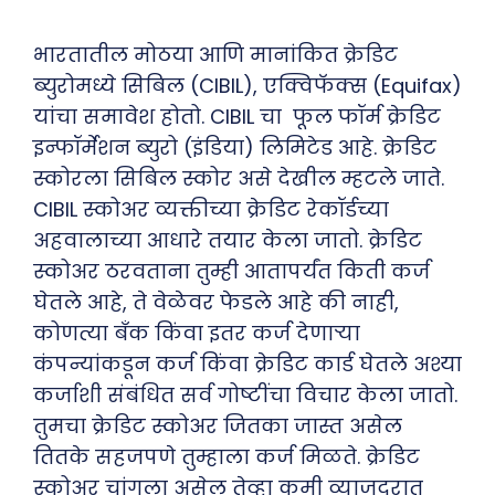
भारतातील मोठया आणि मानांकित क्रेडिट
ब्युरोमध्ये सिबिल (CIBIL), एक्विफॅक्स (Equifax)
यांचा समावेश होतो. CIBIL चा फूल फॉर्म क्रेडिट
इन्फॉर्मेशन ब्युरो (इंडिया) लिमिटेड आहे. क्रेडिट
स्कोरला सिबिल स्कोर असे देखील म्हटले जाते.
CIBIL स्कोअर व्यक्तीच्या क्रेडिट रेकॉर्डच्या
अहवालाच्या आधारे तयार केला जातो. क्रेडिट
स्कोअर ठरवताना तुम्ही आतापर्यंत किती कर्ज
घेतले आहे, ते वेळेवर फेडले आहे की नाही,
कोणत्या बँक किंवा इतर कर्ज देणार्‍या
कंपन्यांकडून कर्ज किंवा क्रेडिट कार्ड घेतले अश्या
कर्जाशी संबंधित सर्व गोष्टींचा विचार केला जातो.
तुमचा क्रेडिट स्कोअर जितका जास्त असेल
तितके सहजपणे तुम्हाला कर्ज मिळते. क्रेडिट
स्कोअर चांगला असेल तेव्हा कमी व्याजदरात