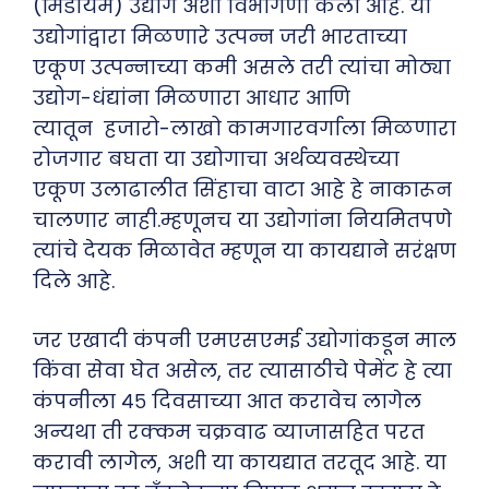
(मिडीयम) उद्योग अशी विभागणी केली आहे. या
उद्योगांद्वारा मिळणारे उत्पन्न जरी भारताच्या
एकूण उत्पन्नाच्या कमी असले तरी त्यांचा मोठ्या
उद्योग-धंद्यांना मिळणारा आधार आणि
त्यातून हजारो-लाखो कामगारवर्गाला मिळणारा
रोजगार बघता या उद्योगाचा अर्थव्यवस्थेच्या
एकूण उलाढालीत सिंहाचा वाटा आहे हे नाकारून
चालणार नाही.म्हणूनच या उद्योगांना नियमितपणे
त्यांचे देयक मिळावेत म्हणून या कायद्याने सरंक्षण
दिले आहे.
जर एखादी कंपनी एमएसएमई उद्योगांकडून माल
किंवा सेवा घेत असेल, तर त्यासाठीचे पेमेंट हे त्या
कंपनीला ४५ दिवसाच्या आत करावेच लागेल
अन्यथा ती रक्कम चक्रवाढ व्याजासहित परत
करावी लागेल, अशी या कायद्यात तरतूद आहे. या