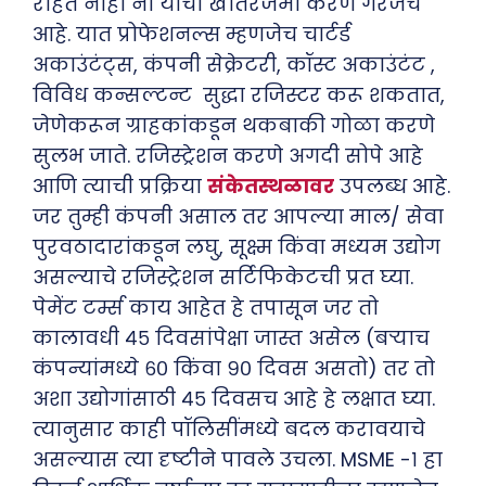
राहत नाही ना याची खातरजमा करणे गरजेचे
आहे. यात प्रोफेशनल्स म्हणजेच चार्टर्ड
अकाउंटंट्स, कंपनी सेक्रेटरी, कॉस्ट अकाउंटंट ,
विविध कन्सल्टन्ट सुद्धा रजिस्टर करू शकतात,
जेणेकरून ग्राहकांकडून थकबाकी गोळा करणे
सुलभ जाते. रजिस्ट्रेशन करणे अगदी सोपे आहे
आणि त्याची प्रक्रिया
संकेतस्थळावर
उपलब्ध आहे.
जर तुम्ही कंपनी असाल तर आपल्या माल/ सेवा
पुरवठादारांकडून लघु, सूक्ष्म किंवा मध्यम उद्योग
असल्याचे रजिस्ट्रेशन सर्टिफिकेटची प्रत घ्या.
पेमेंट टर्म्स काय आहेत हे तपासून जर तो
कालावधी ४५ दिवसांपेक्षा जास्त असेल (बऱ्याच
कंपन्यांमध्ये ६० किंवा ९० दिवस असतो) तर तो
अशा उद्योगांसाठी ४५ दिवसच आहे हे लक्षात घ्या.
त्यानुसार काही पॉलिसींमध्ये बदल करावयाचे
असल्यास त्या दृष्टीने पावले उचला. MSME -१ हा