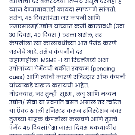
व्याजाचा दर बँकरेटच्या तिप्पट असून दरमहा हे
व्याज देण्याबाबतही कायदा स्पष्टपणे सांगतो.
तसेच, ४५ दिवसांपेक्षा जर कंपनी आणि
एमएसएमई उद्योग यांच्यात कमी कालावधी (उदा.
३० दिवस, ४० दिवस ) ठरला असेल, तर
कंपनीला त्या कालावधीच्या आत पेमेंट करणे
गरजेचे आहे. तसेच कंपनीने दर
सहामाहीला MSME -१ या रिटर्नमध्ये अशा
उद्योगांच्या पेमेंटची थकीत रक्कम (pending
dues) आणि त्यांची कारणे रजिस्ट्रार ऑफ कंपनी
यांच्याकडे दाखल करायची आहेत.
थोडक्यात, जर तुम्ही सूक्ष्म , लघु आणि मध्यम
उद्योग/ सेवा या प्रवर्गात बसत असाल तर त्वरित
या ऍक्ट खाली रजिस्टर करून रजिस्ट्रेशन नंबर
तुमच्या ग्राहक कंपनीला कळवणे आणि तुमचे
पेमेंट ४५ दिवसांपेक्षा जास्त दिवस थकबाकीत