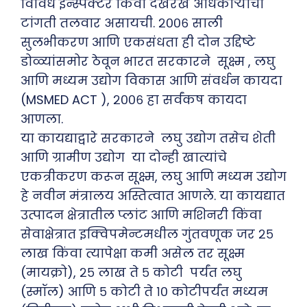
विविध इन्स्पेक्टर किंवा देखरेख अधिकाऱ्यांची
टांगती तलवार असायची. २००६ साली
सुलभीकरण आणि एकसंधता ही दोन उद्दिष्टे
डोळ्यांसमोर ठेवून भारत सरकारने सूक्ष्म , लघु
आणि मध्यम उद्योग विकास आणि संवर्धन कायदा
(MSMED ACT ), २००६ हा सर्वंकष कायदा
आणला.
या कायद्याद्वारे सरकारने लघु उद्योग तसेच शेती
आणि ग्रामीण उद्योग या दोन्ही खात्यांचे
एकत्रीकरण करून सूक्ष्म, लघु आणि मध्यम उद्योग
हे नवीन मंत्रालय अस्तित्वात आणले. या कायद्यात
उत्पादन क्षेत्रातील प्लांट आणि मशिनरी किंवा
सेवाक्षेत्रात इक्विपमेन्टमधील गुंतवणूक जर २५
लाख किंवा त्यापेक्षा कमी असेल तर सूक्ष्म
(मायक्रो), २५ लाख ते ५ कोटी पर्यंत लघु
(स्मॉल) आणि ५ कोटी ते १० कोटीपर्यंत मध्यम