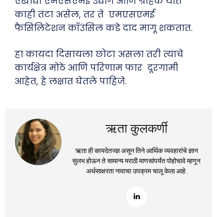
एखाद्या एमएसएमई उद्योग आणि ग्राहक यात
काही तंटा असेल, तर ते एमएसएमई
फैसिलिटेशन कॉउंसिल कडे दाद मागू शकतात.
हा कायदा दिसायला छोटा असला तरी त्याचे
कार्यक्षेत्र मोठे आणि परिणाम फार दूरगामी
आहेत, हे लक्षात घेतले पाहिजे.
ऋता कुलकर्णी
ऋता ही कायदेतज्ज्ञ असून तिने आर्थिक व्यवहारांचे ज्ञान
सुलभ होऊन ते सामान्य मराठी माणसांपर्यंत पोहोचावे म्हणून
अर्थसाक्षरता नावाचा उपक्रम चालू केला आहे.