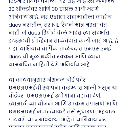
रिटर्न आर्थिक वर्षाच्या दर सहामाहीला म्हणजेच
३० ऑक्टोबर आणि ३० एप्रिल आधी भरणे
अनिवार्य आहे. जर एखाद्या सहामाहीला काहीच
dues नसतील, तर NIL रिटर्न मात्र भरता येत
नाही. जे dues रिपोर्ट केले आहेत त्या संदर्भात
इंटरेस्टची प्रोव्हिजन ताळेबंदात केली जाते आहे, हे
पहा. याशिवाय वार्षिक ताळेबंदात एमएसएमई
dues ची मूळ थकीत रक्कम आणि व्याज
यासंबंधित माहिती देणे अनिर्वाय आहे.
या कायद्यानुसार नॅशनल बोर्ड फॉर
एमएसएमईची स्थापना करण्यात आली असून या
बोर्डवर एमएसएमई उद्योगांना बढावा देणे,
त्यासाठीच्या योजना आणि उपक्रम तपासणे आणि
एमएसएमई मंत्रालयाकडे तसे सुधारणा अहवाल
पाठवणे या जबाबदाऱ्या आहेत. याशिवाय जर