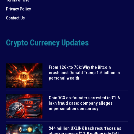
Privacy Policy
Contact Us
Crypto Currency Updates
From 126k to 70k: Why the Bitcoin
crash cost Donald Trump 1.6 billion in
personal wealth
CoinDCX co-founders arrested in ₹71.6
lakh fraud case; company alleges
impersonation conspiracy
$44 million UXLINK hack resurfaces as
attacker moves $11.8 million into DAI