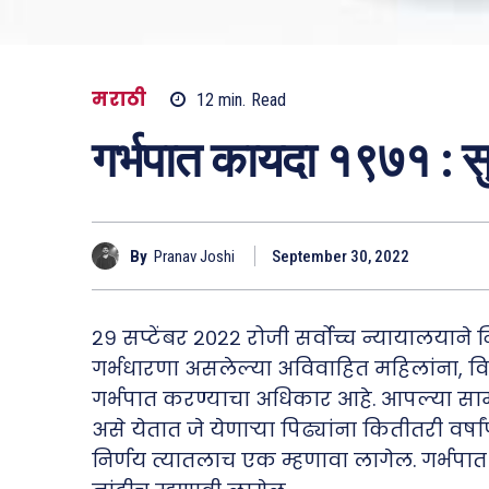
मराठी
12
min.
Read
गर्भपात कायदा १९७१ : स
By
Pranav Joshi
September 30, 2022
२९ सप्टेंबर २०२२ रोजी सर्वोच्च न्यायालयाने 
गर्भधारणा असलेल्या अविवाहित महिलांना, वि
गर्भपात करण्याचा अधिकार आहे. आपल्या सामा
असे येतात जे येणाऱ्या पिढ्यांना कितीतरी वर्षा
निर्णय त्यातलाच एक म्हणावा लागेल. गर्भप