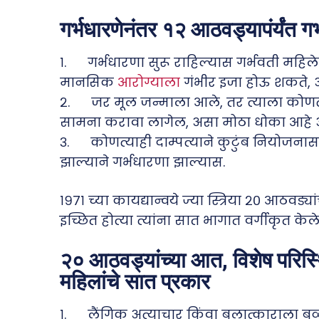
गर्भधारणेनंतर १२ आठवड्यापंर्यंत ग
१. गर्भधारणा सुरू राहिल्यास गर्भवती महिले
मानसिक
आरोग्याला
गंभीर इजा होऊ शकते, अ
२. जर मूल जन्माला आले, तर त्याला कोणत्
सामना करावा लागेल, असा मोठा धोका आहे अस
३. कोणत्याही दाम्पत्याने कुटुंब नियोजना
झाल्याने गर्भधारणा झाल्यास.
१९७१ च्या कायद्यान्वये ज्या स्त्रिया २० आठवड
इच्छित होत्या त्यांना सात भागात वर्गीकृत केले
२० आठवड्यांच्या आत, विशेष परिस्थि
महिलांचे सात प्रकार
१. लैंगिक अत्याचार किंवा बलात्काराला ब