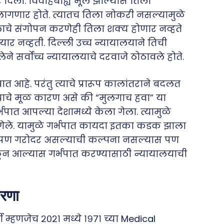
र दिला. विवाहबाह्य मूल झाल्यास तिला
णार होते. त्यातच तिला नोकरी नसल्यामुळे
ुलाचे संगोपन करणेही तिला शक्य होणार नव्हते
ार नव्हती. दिल्ली उच्च न्यायालयाने तिची
ने सर्वोच्च न्यायालयाचे दरवाजे ठोठावले होते.
त आहे. परंतु त्याचे प्रारूप कालांतराने बदलत
याचे मूळ कारण असे की “मुलगाच हवा” या
्भपात आपल्या देशामध्ये केला गेला. त्यामुळे
 गेले. यामुळे गर्भपात कायदा इतका कडक झाला
 आपण गरोदर असल्याची कल्पना नसल्यास पण
ून आल्यास गर्भपात करण्यासाठी न्यायालयाची
ारणा
म्हणजेच २०२१ मध्ये १९७१ च्या Medical