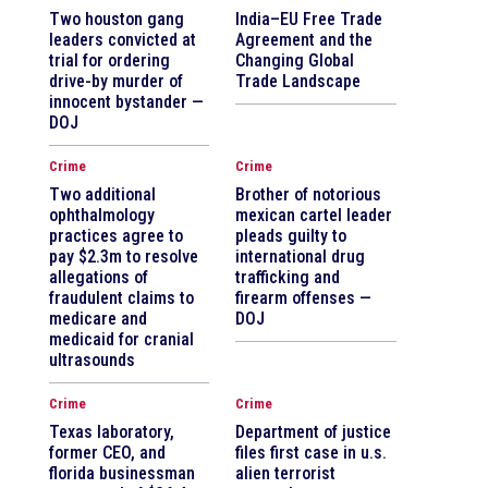
Two houston gang
India–EU Free Trade
leaders convicted at
Agreement and the
trial for ordering
Changing Global
drive-by murder of
Trade Landscape
innocent bystander —
DOJ
Crime
Crime
Two additional
Brother of notorious
ophthalmology
mexican cartel leader
practices agree to
pleads guilty to
pay $2.3m to resolve
international drug
allegations of
trafficking and
fraudulent claims to
firearm offenses —
medicare and
DOJ
medicaid for cranial
ultrasounds
Crime
Crime
Texas laboratory,
Department of justice
former CEO, and
files first case in u.s.
florida businessman
alien terrorist