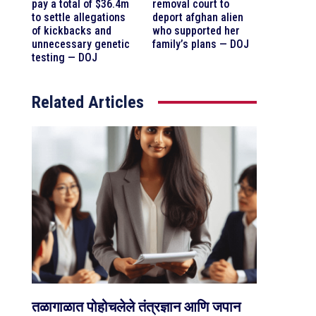
pay a total of $36.4m
removal court to
to settle allegations
deport afghan alien
of kickbacks and
who supported her
unnecessary genetic
family’s plans — DOJ
testing — DOJ
Related Articles
तळागाळात पोहोचलेले तंत्रज्ञान आणि जपान