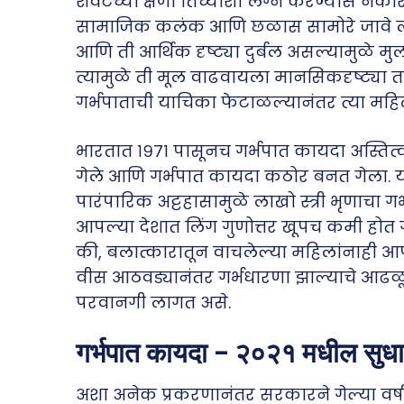
शेवटच्या क्षणी तिच्याशी लग्न करण्यास नका
सामाजिक कलंक आणि छळास सामोरे जावे लाग
आणि ती आर्थिक दृष्ट्या दुर्बल असल्यामुळे म
त्यामुळे ती मूल वाढवायला मानसिकदृष्ट्या तय
गर्भपाताची याचिका फेटाळल्यानंतर त्या महिले
भारतात १९७१ पासूनच गर्भपात कायदा अस्तित्वा
गेले आणि गर्भपात कायदा कठोर बनत गेला. 
पारंपारिक अट्टहासामुळे लाखो स्त्री भृणाचा गर
आपल्या देशात लिंग गुणोत्तर खूपच कमी होत
की, बलात्कारातून वाचलेल्या महिलांनाही
वीस आठवड्यानंतर गर्भधारणा झाल्याचे आढळ
परवानगी लागत असे.
गर्भपात कायदा – २०२१ मधील सुध
अशा अनेक प्रकरणानंतर सरकारने गेल्या वर्षी 