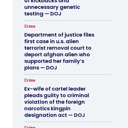
of kickbacks and
unnecessary genetic
testing — DOJ
Crime
Department of justice files
first case in u.s. alien
terrorist removal court to
deport afghan alien who
supported her family’s
plans — DOJ
Crime
Ex-wife of cartel leader
pleads guilty to criminal
violation of the foreign
narcotics kingpin
designation act — DOJ
Crime