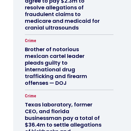
agree to pay $2.3m to
resolve allegations of
fraudulent claims to
medicare and medicaid for
cranial ultrasounds
Crime
Brother of notorious
mexican cartel leader
pleads guilty to
international drug
trafficking and firearm
offenses — DOJ
Crime
Texas laboratory, former
CEO, and florida
businessman pay a total of
$36.4m to settle allegations