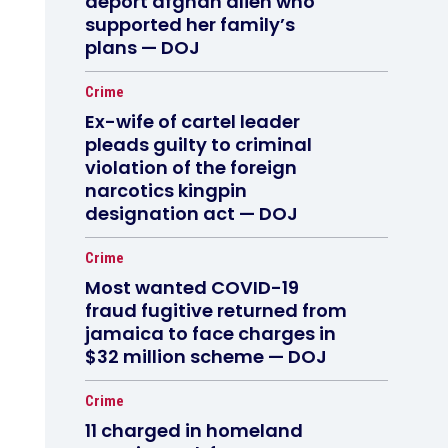
deport afghan alien who
supported her family’s
plans — DOJ
Crime
Ex-wife of cartel leader
pleads guilty to criminal
violation of the foreign
narcotics kingpin
designation act — DOJ
Crime
Most wanted COVID-19
fraud fugitive returned from
jamaica to face charges in
$32 million scheme — DOJ
Crime
11 charged in homeland