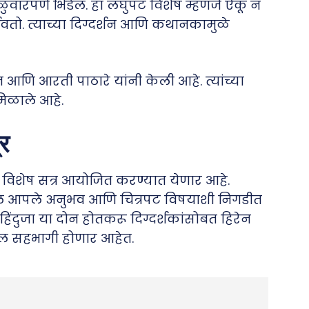
 हळुवारपणे भिडेल. हा लघुपट विशेष म्हणजे ऐकू न
र्शवतो. त्याच्या दिग्दर्शन आणि कथानकामुळे
 आणि आरती पाठारे यांनी केली आहे. त्यांच्या
िळाले आहे.
्र
एक विशेष सत्र आयोजित करण्यात येणार आहे.
ातील आपले अनुभव आणि चित्रपट विषयाशी निगडीत
 हिंदुजा या दोन होतकरू दिग्दर्शकांसोबत हिरेन
खील सहभागी होणार आहेत.
e