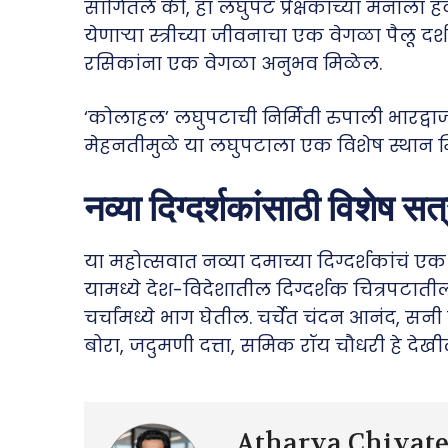
सांगितले की, हा लघुपट प्रेक्षकांच्या मनाला
येणाऱ्या स्त्रीच्या जीवनाचा एक वेगळा पैलू द
रसिकांना एक वेगळा अनुभव मिळेल.
‘कोलाहल’ लघुपटाची निर्मिती रुपाली भारद्वाज
मेहनतीमुळे या लघुपटाला एक विशेष स्थान म
नव्या दिग्दर्शकांसाठी विशेष सत
या महोत्सवात नव्या दमाच्या दिग्दर्शकांचं 
यामध्ये देश-विदेशातील दिग्दर्शक चित्रपट
चर्चांमध्ये भाग घेतील. चर्चेत चंदन आनंद, सनी
बोरा, जदुमणी दत्ता, समिक रॉय चौधरी हे दे
Atharva Chivat