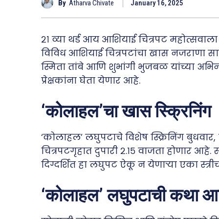
By
Atharva Chivate
January 16, 2025
२१ व्या थर्ड आय आशियाई चित्रपट महोत्सवाल
विविध आशियाई चित्रपटांचा खास नजराणा साद
स्मिता तांबे आणि शुभांगी भुजबळ यांच्या अ
प्रेक्षकांना घेता येणार आहे.
‘कोलाहल’चा खास स्क्रिनिंग
‘कोलाहल’ लघुपटाचे विशेष स्क्रिनिंग बुधवार, 
चित्रपटगृहात दुपारी २.१५ वाजता होणार आहे
दिग्दर्शित हा लघुपट ऐकू न येणाऱ्या एका स्त्
‘कोलाहल’ लघुपटाची कथा आणि 