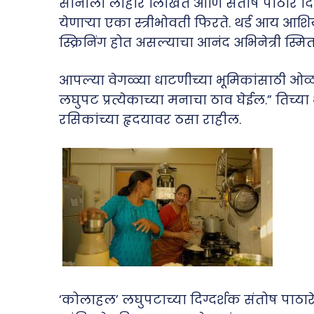
सोनाली लोहार लिखित आणि संतोष पाठारे दि
येणाऱ्या एका स्त्रीभोवती फिरते. थर्ड आय आश
स्क्रिनिंग होत असल्याचा आनंद अभिनेत्री स्मिता 
आपल्या वेगळ्या धाटणीच्या भूमिकांसाठी ओळखल
लघुपट प्रत्येकाच्या मनाचा ठाव घेईल.” तिच्य
रसिकांच्या हृदयावर ठसा राहील.
‘कोलाहल’ लघुपटाच्या दिग्दर्शक संतोष पाठारे 