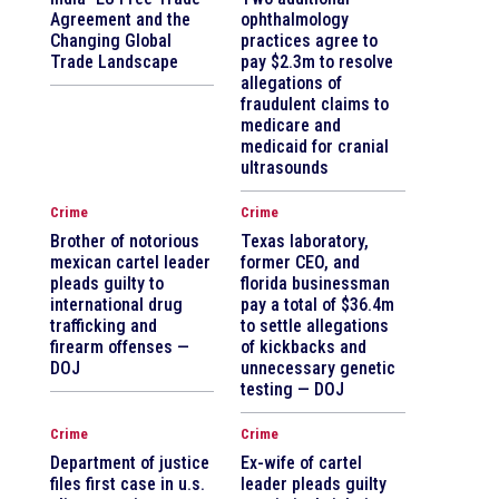
Agreement and the
ophthalmology
Changing Global
practices agree to
Trade Landscape
pay $2.3m to resolve
allegations of
fraudulent claims to
medicare and
medicaid for cranial
ultrasounds
Crime
Crime
Brother of notorious
Texas laboratory,
mexican cartel leader
former CEO, and
pleads guilty to
florida businessman
international drug
pay a total of $36.4m
trafficking and
to settle allegations
firearm offenses —
of kickbacks and
DOJ
unnecessary genetic
testing — DOJ
Crime
Crime
Department of justice
Ex-wife of cartel
files first case in u.s.
leader pleads guilty