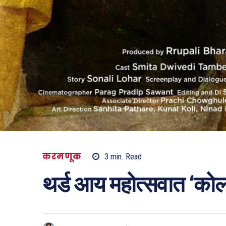
करमणूक
3
min.
Read
थर्ड आय महोत्सवात ‘क