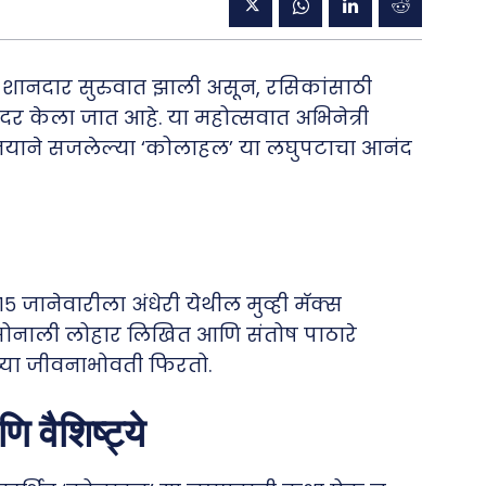
ा शानदार सुरुवात झाली असून, रसिकांसाठी
र केला जात आहे. या महोत्सवात अभिनेत्री
भिनयाने सजलेल्या ‘कोलाहल’ या लघुपटाचा आनंद
१५ जानेवारीला अंधेरी येथील मुव्ही मॅक्स
. सोनाली लोहार लिखित आणि संतोष पाठारे
रीच्या जीवनाभोवती फिरतो.
वैशिष्ट्ये