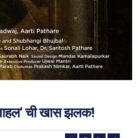
ोलाहल’ ची खास झलक!