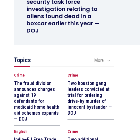
security task force
investigation relating to
aliens found dead in a
boxcar earlier this year —
DOJ
Topics
More
Crime
Crime
The fraud division
Two houston gang
announces charges
leaders convicted at
against 19
trial for ordering
defendants for
drive-by murder of
medicaid home health
innocent bystander —
aid schemes expands
DOJ
— DOJ
English
Crime
India–EU Free Trade
Two additional