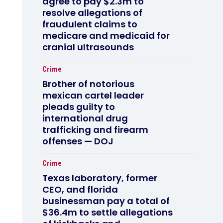
agree to pay $2.3m to
resolve allegations of
fraudulent claims to
medicare and medicaid for
cranial ultrasounds
Crime
Brother of notorious
mexican cartel leader
pleads guilty to
international drug
trafficking and firearm
offenses — DOJ
Crime
Texas laboratory, former
CEO, and florida
businessman pay a total of
$36.4m to settle allegations