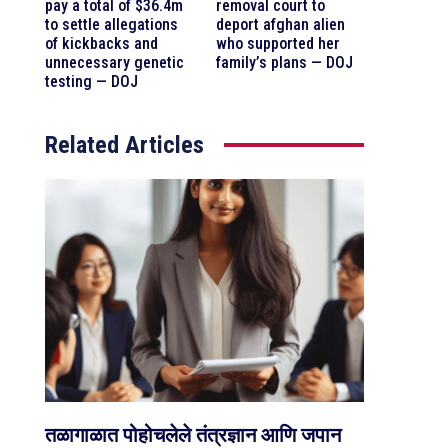
pay a total of $36.4m
removal court to
to settle allegations
deport afghan alien
of kickbacks and
who supported her
unnecessary genetic
family’s plans — DOJ
testing — DOJ
Related Articles
तळागाळात पोहोचलेले तंत्रज्ञान आणि जपान