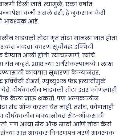
गी दिली जाते. त्यामुळे, एका वर्षात
न्नापेक्षा कमी असले तरी, हे नुकसान कॅरी
े आवश्यक आहे.
्घकालीन भांडवली तोटा मृत तोटा मानला जात होता
शकत नव्हता. कारण सूचीबद्ध इक्विटी
ेण्यात आली होती. त्याचप्रमाणे, त्यांचे
ेत नव्हते. २०१८ च्या अर्थसंकल्पामध्ये १ लाख
वण्यासाठी कायद्यात सुधारणा केल्यानंतर,
्विटी शेअर्स, म्युच्युअल फंड इत्यादींमुळे
येते. दीर्घकालीन भांडवली तोटा इतर कोणत्याही
ेट ऑफ केला जाऊ शकतो. पण अल्पकालीन
 तोटा सेट ऑफ करता येत नाही. तसेच, कोणताही
ोटा दीर्घकालीन नफ्यासोबत सेट-ऑफसाठी
ऊ शकतो. पण अश्या सेट ऑफ साठी आणि तोटा कॅरी
य तारखेच्या आत आयकर विवरणपत्र भरणे आवश्यक