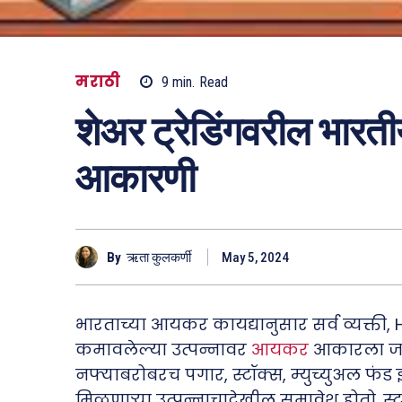
मराठी
9
min.
Read
शेअर ट्रेडिंगवरील भारत
आकारणी
By
ऋता कुलकर्णी
May 5, 2024
भारताच्या आयकर कायद्यानुसार सर्व व्यक्ती, HU
कमावलेल्या उत्पन्नावर
आयकर
आकारला जातो
नफ्याबरोबरच पगार, स्टॉक्स, म्युच्युअल फंड 
मिळणाऱ्या उत्पन्नाचादेखील समावेश होतो. स्