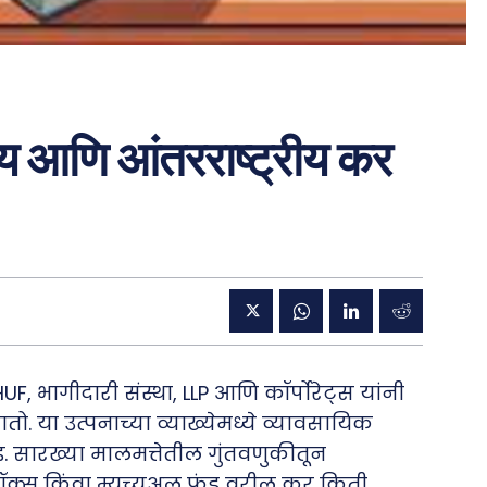
ीय आणि आंतरराष्ट्रीय कर
F, भागीदारी संस्था, LLP आणि कॉर्पोरेट्स यांनी
. या उत्पनाच्या व्याख्येमध्ये व्यावसायिक
इ. सारख्या मालमत्तेतील गुंतवणुकीतून
टॉक्स किंवा म्युच्युअल फंड वरील कर किती