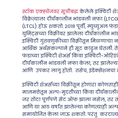
स्टॉक एक्स्चेंजवर सूचीबद्ध
केलेले इक्विटी शेअ
विक्रेत्याला दीर्घकालीन भांडवली नफा (LTC
(LTCL) होऊ शकतो. २०१८ पूर्वी, म्युच्युअल फंडा
युनिट्सच्या विक्रीवर झालेला दीर्घकालीन भ
इक्विटी गुंतवणुकीच्या विक्रीतून मिळणाऱ्या 
आर्थिक अर्थसंकल्पाने ही सूट काढून घेतली. तेव्
फंडाच्या इक्विटी शेअर्स किंवा इक्विटी-ओरिएंटे
दीर्घकालीन भांडवली नफा केला, तर झालेल्
आणि उपकर लागू होतो. तसेच, इंडेक्सेशनचा ल
इक्विटी शेअर्सच्या विक्रीतून होणारा कोणत
मालमत्तेतून अल्प-मुदतीच्या किंवा दीर्घक
जर तोटा पूर्णपणे सेट ऑफ झाला नसेल, तर त
आणि या आठ वर्षांत झालेल्या कोणत्याही अल
समायोजित केला जाऊ शकतो. परंतु करदात्यान