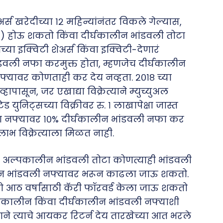
र्स खरेदीच्या १२ महिन्यांनंतर विकले गेल्यास,
G) होऊ शकतो किंवा दीर्घकालीन भांडवली तोटा
च्या इक्विटी शेअर्स किंवा इक्विटी-देणारं
ांडवली नफा करमुक्त होता, म्हणजेच दीर्घकालीन
नफ्यावर कोणताही कर देय नव्हता. २०१८ च्या
हापासून, जर एखाद्या विक्रेत्याने म्युच्युअल
ड युनिट्सच्या विक्रीवर रु. १ लाखापेक्षा जास्त
या नफ्यावर १०% दीर्घकालीन भांडवली नफा कर
ाभ विक्रेत्याला मिळत नाही.
ाही अल्पकालीन भांडवली तोटा कोणत्याही भांडवली
ालीन भांडवली नफ्यावर भरून काढला जाऊ शकतो.
ो आठ वर्षांसाठी कॅरी फॉरवर्ड केला जाऊ शकतो
्पकालीन किंवा दीर्घकालीन भांडवली नफ्याशी
े त्याचे आयकर रिटर्न देय तारखेच्या आत भरले