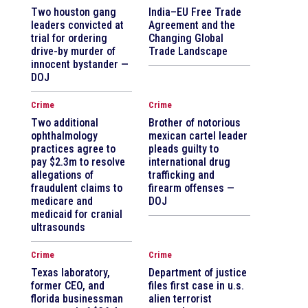
Two houston gang
India–EU Free Trade
leaders convicted at
Agreement and the
trial for ordering
Changing Global
drive-by murder of
Trade Landscape
innocent bystander —
DOJ
Crime
Crime
Two additional
Brother of notorious
ophthalmology
mexican cartel leader
practices agree to
pleads guilty to
pay $2.3m to resolve
international drug
allegations of
trafficking and
fraudulent claims to
firearm offenses —
medicare and
DOJ
medicaid for cranial
ultrasounds
Crime
Crime
Texas laboratory,
Department of justice
former CEO, and
files first case in u.s.
florida businessman
alien terrorist