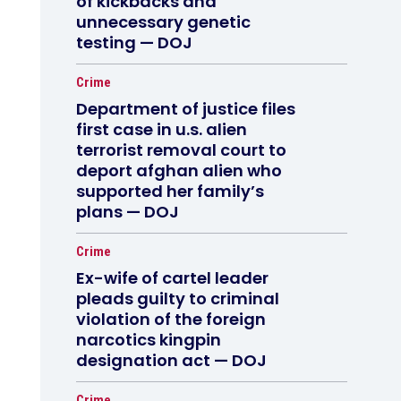
of kickbacks and
unnecessary genetic
testing — DOJ
Crime
Department of justice files
first case in u.s. alien
terrorist removal court to
deport afghan alien who
supported her family’s
plans — DOJ
Crime
Ex-wife of cartel leader
pleads guilty to criminal
violation of the foreign
narcotics kingpin
designation act — DOJ
Crime