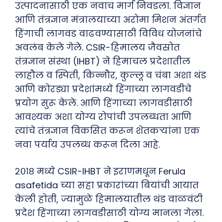
उत्पादनासाठी एक नवाच मार्ग निवडला. विज्ञान
आणि तंत्रज्ञान मंत्रालयाच्या अरोमा मिशन अंतर्गत
हिंगाची लागवड वाढवण्यासाठी विविध योजनांचे
अवलंब केले गेले. CSIR-हिमालय जैवस्रोत
तंत्रज्ञान संस्था (IHBT) ने हिमाचल प्रदेशातील
लाहौल व स्पिती, किन्नौर, कुल्लू व चंबा अशा थंड
आणि कोरड्या प्रदेशांमध्ये हिंगाच्या लागवडीचे
प्रयोग सुरू केले. आणि हिंगाच्या लागवडीसाठी
आवश्यक अशा योग्य रोपांची उपलब्धता आणि
त्यांचे तंत्रज्ञान विकसित करून शेतकऱ्यांना एक
नवा पर्याय उपलब्ध करून दिला आहे.
२०१८ मध्ये CSIR-IHBT ने इराणमधून Ferula
asafetida च्या सहा प्रकारांच्या बियांची आयात
केली होती, ज्यामुळे हिमालयातील थंड वाळवंटी
प्रदेश हिंगाच्या लागवडीसाठी योग्य मानला गेला.