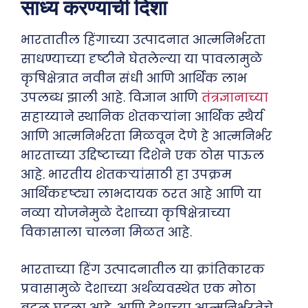
साध्य करण्याची दिशा
भारतातील हिंगाच्या उत्पादनात आत्मनिर्भरता
साधण्याच्या दृष्टीने घेतलेल्या या पावलामुळे
कृषिक्षेत्रात नवीन संधी आणि आर्थिक लाभ
उपलब्ध झाली आहे. विज्ञान आणि
तंत्रज्ञानाच्या
सहाय्याने स्थानिक शेतकऱ्यांना आर्थिक स्थैर्य
आणि आत्मनिर्भरता मिळवून देणे हे आत्मनिर्भर
भारताच्या उद्दिष्टाच्या दिशेने एक ठोस पाऊल
आहे. भारतीय शेतकऱ्यांसाठी हा उपक्रम
आर्थिकदृष्ट्या लाभदायक ठरत आहे आणि या
नव्या योजनेमुळे देशाच्या कृषिक्षेत्राच्या
विकासाला चालना मिळत आहे.
भारताच्या हिंग उत्पादनातील या क्रांतिकारक
प्रवासामुळे देशाच्या अर्थव्यवस्थेत एक मोठा
बदल घडला आहे. आणि देशाच्या आत्मनिर्भरतेचे