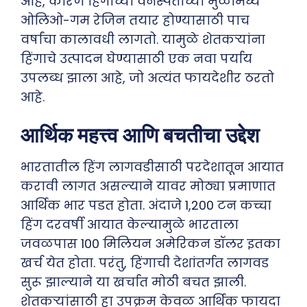
आहे, कारण हिंगाच्या वनस्पतीच्या मुळांमध्ये
ओलिओ-गम रेजिन तयार होण्यासाठी पाच
वर्षांचा कालावधी लागतो. यामुळे शेतकऱ्यांना
हिंगाचे उत्पादन घेण्यासाठी एक नवा पर्याय
उपलब्ध झाला आहे, जो अत्यंत फायदेशीर ठरतो
आहे.
आर्थिक महत्त्व आणि बचतीचा उद्देश
भारतातील हिंग लागवडीसाठी परदेशातून आयात
करावी लागत असल्याने यावर मोठ्या प्रमाणात
आर्थिक भार पडत होता. अंदाजे 1,200 टन कच्चा
हिंग दरवर्षी आयात केल्यामुळे भारताला
जवळपास 100 मिलियन अमेरिकन डॉलर इतका
खर्च येत होता. परंतु, हिंगाची देशांतर्गत लागवड
सुरू झाल्याने या खर्चात मोठी बचत झाली.
शेतकऱ्यांसाठी हा उपक्रम केवळ आर्थिक फायदा