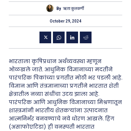
By
ऋता कुलकर्णी
October 29, 2024
भारताला कृषिप्रधान अर्थव्यवस्था म्हणून
ओळखले जाते. आधुनिक विज्ञानाच्या मदतीने
पारंपरिक पिकांच्या प्रगतीत मोठी भर पडली आहे.
विज्ञान आणि तंत्रज्ञानाच्या प्रगतीने भारतात शेती
क्षेत्रातील नव्या संधींचा उदय झाला आहे.
पारंपरिक आणि आधुनिक विज्ञानाच्या मिश्रणातून
शास्त्रज्ञांनी भारतीय शेतकऱ्यांना उत्पादनात
आत्मनिर्भर बनवण्याचे नवे धोरण आखले. हिंग
(असाफोएटिडा) ही वनस्पती भारतात